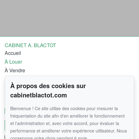
CABINET A. BLACTOT
Accueil
À Louer
À Vendre
Équipe
À propos des cookies sur
Contact
cabinetblactot.com
Pour me joindre
Bienvenue ! Ce site utilise des cookies pour mesurer la
01 64 29 75 10
fréquentation du site afin d'en améliorer le fonctionnement
et l'administration et, avec votre accord, pour évaluer la
Écrivez-moi un courriel
performance et améliorer votre expérience utilisateur. Nous
conservons votre choix pendant 6 mois.