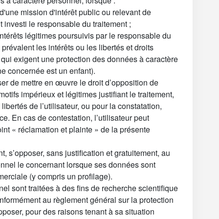
s à caractère personnel, lorsque :
 d'une mission d'intérêt public ou relevant de
it investi le responsable du traitement ;
intérêts légitimes poursuivis par le responsable du
prévalent les intérêts ou les libertés et droits
ui exigent une protection des données à caractère
e concernée est un enfant).
er de mettre en œuvre le droit d’opposition de
e motifs impérieux et légitimes justifiant le traitement,
 libertés de l’utilisateur, ou pour la constatation,
ce. En cas de contestation, l’utilisateur peut
nt « réclamation et plainte » de la présente
t, s’opposer, sans justification et gratuitement, au
onnel le concernant lorsque ses données sont
erciale (y compris un profilage).
l sont traitées à des fins de recherche scientifique
conformément au règlement général sur la protection
opposer, pour des raisons tenant à sa situation