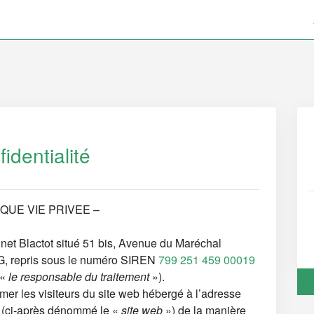
identialité
IQUE VIE PRIVEE –
inet Blactot situé 51 bis, Avenue du Maréchal
repris sous le numéro SIREN
799 251 459 00019
 «
le responsable du traitement
»).
ormer les visiteurs du site web hébergé à l’adresse
(ci-après dénommé le «
site web
») de la manière